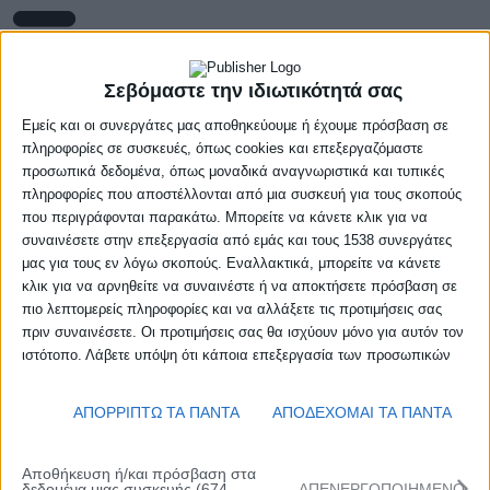
Σεβόμαστε την ιδιωτικότητά σας
Gallery
Εμείς και οι συνεργάτες μας αποθηκεύουμε ή έχουμε πρόσβαση σε
πληροφορίες σε συσκευές, όπως cookies και επεξεργαζόμαστε
TOP 5️⃣ Final 4 W Rising Stars 🤩
προσωπικά δεδομένα, όπως μοναδικά αναγνωριστικά και τυπικές
⭐️ Ευγενία Τουμπανιάρη (Πρωτέας Βούλας)
πληροφορίες που αποστέλλονται από μια συσκευή για τους σκοπούς
⭐️ Ελευθερία Αράπογλου (Πρωτέας Βούλας)
⭐️ Πάνγκελα Μπεκίρι (ΠΑΟΚ)
που περιγράφονται παρακάτω. Μπορείτε να κάνετε κλικ για να
hellenicbf
9,343 Posts
192,715 Followers
⭐️ Ιωάννα Σαμαντά (Ανόρθωσις Βόλου)
συναινέσετε στην επεξεργασία από εμάς και τους 1538 συνεργάτες
Ελληνική Ομοσπονδία Καλαθοσφαίρισης
⭐️ Αποστολία-Δέσποινα Ζορμπαλά (ΠΑΟΚ)
μας για τους εν λόγω σκοπούς. Εναλλακτικά, μπορείτε να κάνετε
𝐎𝐟𝐟𝐢𝐜𝐢𝐚𝐥 𝐀𝐜𝐜𝐨𝐮𝐧𝐭 𝐨𝐟 𝐭𝐡𝐞 𝐆𝐫𝐞𝐞𝐤 𝐍𝐚𝐭𝐢𝐨𝐧𝐚𝐥 𝐓𝐞𝐚𝐦
Ⓜ️ MVP του Final 4 του W Risinig Stars: Ευγενία Τουμπανιάρη (Πρωτέας
κλικ για να αρνηθείτε να συναινέστε ή να αποκτήσετε πρόσβαση σε
Βούλας)
πιο λεπτομερείς πληροφορίες και να αλλάξετε τις προτιμήσεις σας
📸 𝑻𝒉𝒆 𝑭𝒊𝒏𝒂𝒍𝒔 | Final4 W Rising Stars🌟
hellenicbf
πριν συναινέσετε. Οι προτιμήσεις σας θα ισχύουν μόνο για αυτόν τον
hellenicbf
Ⓜ️ MVP Κανονικής περιόδου W Risinig Stars: Ιωάννα Σαμαντά (Ανόρθωσις
Μαρ 16
#Final4WRisingStars #paxisarkiakaipaidi #aspidagiatapaidia #ΓιαΚάθεΠαιδί
Μαρ 15
Βόλου)
ιστότοπο. Λάβετε υπόψη ότι κάποια επεξεργασία των προσωπικών
#wrisingstars
Load More
Follow on Instagram
σας δεδομένων ενδέχεται να μην απαιτεί τη συγκατάθεσή σας, αλλά
🏀 Πρώτη ριμπάουντερ κανονικής περιόδου: Ευγενία Τουμπανιάρη (Πρωτέας
έχετε το δικαίωμα να αρνηθείτε αυτήν την επεξεργασία. Μπορείτε να
Βούλας)
📸 𝑻𝒉𝒆 𝑭𝒊𝒏𝒂𝒍𝒔 | Final4 W Rising Stars🌟
ΑΠΟΡΡΙΠΤΩ ΤΑ ΠΑΝΤΑ
ΑΠΟΔΕΧΟΜΑΙ ΤΑ ΠΑΝΤΑ
αλλάξετε τις προτιμήσεις σας ή να ανακαλέσετε τη συγκατάθεσή σας
1974
0
🏀 Πρώτη στις ασίστ κανονικής περιόδου: Ελευθερία Αράπογλου (Πρωτέας
ανά πάσα στιγμή επιστρέφοντας σε αυτόν τον ιστότοπο και κάνοντας
#Final4WRisingStars #paxisarkiakaipaidi #aspidagiatapaidia
Βούλας)
κλικ στο κουμπί "Απορρήτου" στο κάτω μέρος της ιστοσελίδας.
#ΓιαΚάθεΠαιδί #wrisingstars
Αποθήκευση ή/και πρόσβαση στα
δεδομένα μιας συσκευής (674
ΑΠΕΝΕΡΓΟΠΟΙΗΜΕΝΟ