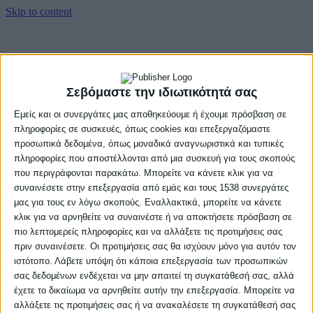
Skip to content
Αρχική
Βαθμολογία
Πρόγραμμα
Σεβόμαστε την ιδιωτικότητά σας
Ομάδες
Νέα
Εμείς και οι συνεργάτες μας αποθηκεύουμε ή έχουμε πρόσβαση σε
Gallery
πληροφορίες σε συσκευές, όπως cookies και επεξεργαζόμαστε
προσωπικά δεδομένα, όπως μοναδικά αναγνωριστικά και τυπικές
Αρχική
πληροφορίες που αποστέλλονται από μια συσκευή για τους σκοπούς
Βαθμολογία
Πρόγραμμα
που περιγράφονται παρακάτω. Μπορείτε να κάνετε κλικ για να
Ομάδες
συναινέσετε στην επεξεργασία από εμάς και τους 1538 συνεργάτες
Νέα
μας για τους εν λόγω σκοπούς. Εναλλακτικά, μπορείτε να κάνετε
Gallery
κλικ για να αρνηθείτε να συναινέστε ή να αποκτήσετε πρόσβαση σε
πιο λεπτομερείς πληροφορίες και να αλλάξετε τις προτιμήσεις σας
πριν συναινέσετε. Οι προτιμήσεις σας θα ισχύουν μόνο για αυτόν τον
ιστότοπο. Λάβετε υπόψη ότι κάποια επεξεργασία των προσωπικών
σας δεδομένων ενδέχεται να μην απαιτεί τη συγκατάθεσή σας, αλλά
έχετε το δικαίωμα να αρνηθείτε αυτήν την επεξεργασία. Μπορείτε να
αλλάξετε τις προτιμήσεις σας ή να ανακαλέσετε τη συγκατάθεσή σας