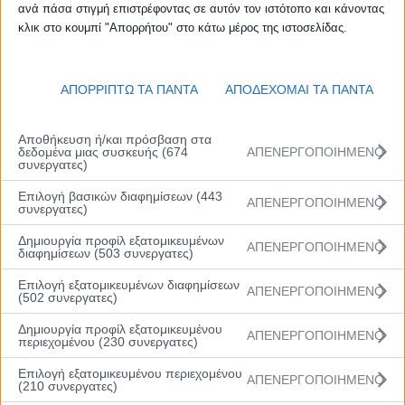
ανά πάσα στιγμή επιστρέφοντας σε αυτόν τον ιστότοπο και κάνοντας
Ανόρθωση Βόλου-Άρης 100-53 (pics)
κλικ στο κουμπί "Απορρήτου" στο κάτω μέρος της ιστοσελίδας.
6 Ιανουαρίου, 2026
ΑΠΟΡΡΙΠΤΩ ΤΑ ΠΑΝΤΑ
ΑΠΟΔΕΧΟΜΑΙ ΤΑ ΠΑΝΤΑ
Η Ανόρθωση Βόλου επανήλθε στις επιτυχίες μετά την πρώτη ήττα
Αποθήκευση ή/και πρόσβαση στα
της σεζόν από τον Πρωτέα Βούλας και με 100-53 έναντι του Άρη
δεδομένα μιας συσκευής (674
ΑΠΕΝΕΡΓΟΠΟΙΗΜΕΝΟ
στη Βόνιτσα έφτασε τις οκτώ νίκες της σε εννέα αγώνες στο W
συνεργατες)
Rising Stars, αφήνοντας τις Θεσσαλονικείς στο ακριβώς
αντίστροφο ρεκόρ με 1-8.
Επιλογή βασικών διαφημίσεων (443
ΑΠΕΝΕΡΓΟΠΟΙΗΜΕΝΟ
συνεργατες)
Δημιουργία προφίλ εξατομικευμένων
ΑΠΕΝΕΡΓΟΠΟΙΗΜΕΝΟ
διαφημίσεων (503 συνεργατες)
Επιλογή εξατομικευμένων διαφημίσεων
Οι Θεσσαλές μπήκαν δυναμικά στο παιχνίδι και από νωρίς
ΑΠΕΝΕΡΓΟΠΟΙΗΜΕΝΟ
(502 συνεργατες)
επιβλήθηκαν, προηγούμενες με 17-4 στο πρώτο δεκάλεπτο. Ο
Άρης μπορεί να άρχισε να βρίσκει λύσεις στην επίθεσή του στη
Δημιουργία προφίλ εξατομικευμένου
δεύτερη περίοδο, αλλά το σκηνικό δεν άλλαζε ιδιαίτερα, με το
ΑΠΕΝΕΡΓΟΠΟΙΗΜΕΝΟ
περιεχομένου (230 συνεργατες)
ημίχρονο να λήγει στο +21 υπέρ της Ανόρθωσης (38-17).
Επιλογή εξατομικευμένου περιεχομένου
ΑΠΕΝΕΡΓΟΠΟΙΗΜΕΝΟ
(210 συνεργατες)