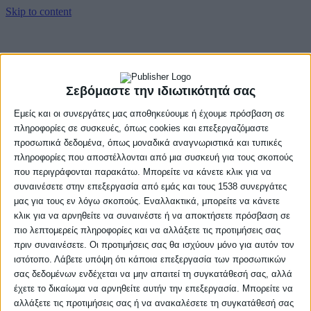
Skip to content
Αρχική
Βαθμολογία
Πρόγραμμα
Σεβόμαστε την ιδιωτικότητά σας
Ομάδες
Νέα
Εμείς και οι συνεργάτες μας αποθηκεύουμε ή έχουμε πρόσβαση σε
Gallery
πληροφορίες σε συσκευές, όπως cookies και επεξεργαζόμαστε
προσωπικά δεδομένα, όπως μοναδικά αναγνωριστικά και τυπικές
Αρχική
πληροφορίες που αποστέλλονται από μια συσκευή για τους σκοπούς
Βαθμολογία
Πρόγραμμα
που περιγράφονται παρακάτω. Μπορείτε να κάνετε κλικ για να
Ομάδες
συναινέσετε στην επεξεργασία από εμάς και τους 1538 συνεργάτες
Νέα
μας για τους εν λόγω σκοπούς. Εναλλακτικά, μπορείτε να κάνετε
Gallery
κλικ για να αρνηθείτε να συναινέστε ή να αποκτήσετε πρόσβαση σε
πιο λεπτομερείς πληροφορίες και να αλλάξετε τις προτιμήσεις σας
πριν συναινέσετε. Οι προτιμήσεις σας θα ισχύουν μόνο για αυτόν τον
ιστότοπο. Λάβετε υπόψη ότι κάποια επεξεργασία των προσωπικών
σας δεδομένων ενδέχεται να μην απαιτεί τη συγκατάθεσή σας, αλλά
έχετε το δικαίωμα να αρνηθείτε αυτήν την επεξεργασία. Μπορείτε να
αλλάξετε τις προτιμήσεις σας ή να ανακαλέσετε τη συγκατάθεσή σας