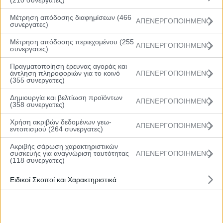
(210 συνεργατες)
11
Ευσταθιάδου Μαρίνα
SG
22/06/09
1.68
Μέτρηση απόδοσης διαφημίσεων (466
ΑΠΕΝΕΡΓΟΠΟΙΗΜΕΝΟ
συνεργατες)
12
Κόσμαγιατς Ντιάνα-
SF –
08/10/09
1.72
Μέτρηση απόδοσης περιεχομένου (255
ΑΠΕΝΕΡΓΟΠΟΙΗΜΕΝΟ
Μίλα
PF
συνεργατες)
Πραγματοποίηση έρευνας αγοράς και
13
Μπακάλογλου
SF
27/07/10
1.75
άντληση πληροφοριών για το κοινό
ΑΠΕΝΕΡΓΟΠΟΙΗΜΕΝΟ
(355 συνεργατες)
Χριστίνα
Δημιουργία και βελτίωση προϊόντων
ΑΠΕΝΕΡΓΟΠΟΙΗΜΕΝΟ
(358 συνεργατες)
14
Κουμιτσάρσκι Ναταλία
SF –
26/08/08
1.70
PF
Χρήση ακριβών δεδομένων γεω-
ΑΠΕΝΕΡΓΟΠΟΙΗΜΕΝΟ
εντοπισμού (264 συνεργατες)
16
Κουτσφετσούλη Ελένη
PG
09/10/11
1.71
Ακριβής σάρωση χαρακτηριστικών
συσκευής για αναγνώριση ταυτότητας
ΑΠΕΝΕΡΓΟΠΟΙΗΜΕΝΟ
(118 συνεργατες)
17
Τσακαλίδη Μαρία
SG
11/10/09
1.66
Ειδικοί Σκοποί και Χαρακτηριστικά
22
Κοτσάμπαση Ελισάβετ
C
02/01/08
1.84
23
Αλμπανίδου
SG
23/12/10
1.70