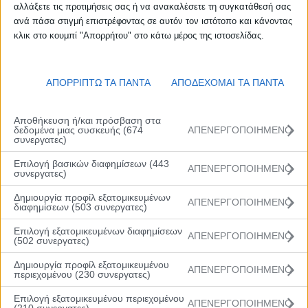
αλλάξετε τις προτιμήσεις σας ή να ανακαλέσετε τη συγκατάθεσή σας
#
Ονοματεπώνυμο
Θέση
ΗμΓεν
Ύψος
ανά πάσα στιγμή επιστρέφοντας σε αυτόν τον ιστότοπο και κάνοντας
κλικ στο κουμπί "Απορρήτου" στο κάτω μέρος της ιστοσελίδας.
1
Ζαχαρία Σοφία
SG –
12/02/09
1.63
PG
ΑΠΟΡΡΙΠΤΩ ΤΑ ΠΑΝΤΑ
ΑΠΟΔΕΧΟΜΑΙ ΤΑ ΠΑΝΤΑ
3
Ζελενίτσα Ευφροσύνη-
C
13/06/09
1.88
Μυρσίνη
Αποθήκευση ή/και πρόσβαση στα
δεδομένα μιας συσκευής (674
ΑΠΕΝΕΡΓΟΠΟΙΗΜΕΝΟ
συνεργατες)
4
Ηλιοπούλου Μαρία
PG
11/10/09
1.70
Επιλογή βασικών διαφημίσεων (443
ΑΠΕΝΕΡΓΟΠΟΙΗΜΕΝΟ
συνεργατες)
5
Οικονόμου Μαρία-
SG
18/06/10
1.66
Αμαλία
Δημιουργία προφίλ εξατομικευμένων
ΑΠΕΝΕΡΓΟΠΟΙΗΜΕΝΟ
διαφημίσεων (503 συνεργατες)
8
Τσεκούρα Μαρία
SG
08/06/11
1.56
Επιλογή εξατομικευμένων διαφημίσεων
ΑΠΕΝΕΡΓΟΠΟΙΗΜΕΝΟ
(502 συνεργατες)
9
Λαμπαδά Κατερίνα
SF
20/07/10
1.70
Δημιουργία προφίλ εξατομικευμένου
ΑΠΕΝΕΡΓΟΠΟΙΗΜΕΝΟ
περιεχομένου (230 συνεργατες)
10
Αγγέλου Ευτυχία
PG
04/04/10
1.70
Επιλογή εξατομικευμένου περιεχομένου
ΑΠΕΝΕΡΓΟΠΟΙΗΜΕΝΟ