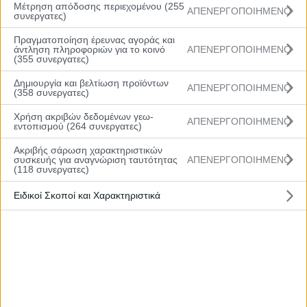
Μέτρηση απόδοσης περιεχομένου (255
12
ΚΟΥΝΕΛΗ ΙΩΑΝΝΑ
28/05/10
1,67
G
ΑΠΕΝΕΡΓΟΠΟΙΗΜΕΝΟ
συνεργατες)
Πραγματοποίηση έρευνας αγοράς και
13
ΚΥΡΙΑΖΗ ΠΑΝΑΓΙΩΤΑ
03/03/11
1,60
G
άντληση πληροφοριών για το κοινό
ΑΠΕΝΕΡΓΟΠΟΙΗΜΕΝΟ
(355 συνεργατες)
14
ΚΟΝΤΟΓΙΩΡΓΟΥ ΚΩΝΣΤΑΝΤΙΝΑ
19/05/08
1,70
G
Δημιουργία και βελτίωση προϊόντων
ΑΠΕΝΕΡΓΟΠΟΙΗΜΕΝΟ
(358 συνεργατες)
15
ΛΙΤΣΑΝΙΔΗ ΑΝΝΑ
01/01/09
1,82
F
Χρήση ακριβών δεδομένων γεω-
ΑΠΕΝΕΡΓΟΠΟΙΗΜΕΝΟ
εντοπισμού (264 συνεργατες)
Προπονήτρια : Ανδρεοπούλου Κατερίνα
Ακριβής σάρωση χαρακτηριστικών
συσκευής για αναγνώριση ταυτότητας
ΑΠΕΝΕΡΓΟΠΟΙΗΜΕΝΟ
Βοηθ. προπ.: Μαυροειδή Γεωργία, Τσαμπούρη Παναγιώτα
(118 συνεργατες)
Έφορος: Γρυλάκης Νικόλαος
Ειδικοί Σκοποί και Χαρακτηριστικά
Τeam Manager : Τσιρογιώργης Γεώργιος