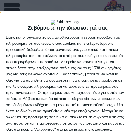
Σεβόμαστε την ιδιωτικότητά σας
Κρόνος Αγ. Δημητρίου
Εμείς και οι συνεργάτες μας αποθηκεύουμε ή έχουμε πρόσβαση σε
πληροφορίες σε συσκευές, όπως cookies και επεξεργαζόμαστε
προσωπικά δεδομένα, όπως μοναδικά αναγνωριστικά και τυπικές
πληροφορίες που αποστέλλονται από μια συσκευή για τους σκοπούς
που περιγράφονται παρακάτω. Μπορείτε να κάνετε κλικ για να
συναινέσετε στην επεξεργασία από εμάς και τους 1538 συνεργάτες
μας για τους εν λόγω σκοπούς. Εναλλακτικά, μπορείτε να κάνετε
κλικ για να αρνηθείτε να συναινέστε ή να αποκτήσετε πρόσβαση σε
πιο λεπτομερείς πληροφορίες και να αλλάξετε τις προτιμήσεις σας
#
Ονοματεπώνυμο
ΗμΓεν
Ύψος
Θέση
πριν συναινέσετε. Οι προτιμήσεις σας θα ισχύουν μόνο για αυτόν τον
ιστότοπο. Λάβετε υπόψη ότι κάποια επεξεργασία των προσωπικών
σας δεδομένων ενδέχεται να μην απαιτεί τη συγκατάθεσή σας, αλλά
1
ΚΟΥΤΡΑΚΟΥ ΙΩΑΝΝΑ
23/12/10
1,67
G
έχετε το δικαίωμα να αρνηθείτε αυτήν την επεξεργασία. Μπορείτε να
αλλάξετε τις προτιμήσεις σας ή να ανακαλέσετε τη συγκατάθεσή σας
2
ΠΕΡΝΤΡΕΤΣΑ ΣΤΑΥΡΟΥΛΑ
14/06/08
1,78
F
ανά πάσα στιγμή επιστρέφοντας σε αυτόν τον ιστότοπο και κάνοντας
κλικ στο κουμπί "Απορρήτου" στο κάτω μέρος της ιστοσελίδας.