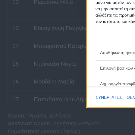
12
Ρωμάνου Φίλια
μόνο για αυτόν τον 
να μην απαιτεί τη σ
αλλάξετε τις προτιμ
τον ιστότοπο και κά
13
Κακογιάννη Γεωργία
14
Μπουρσινού Κατερίνα
Αποθήκευση ή/και
15
Ντάκουλα Νάγια
Επιλογή βασικών 
16
Μουζάκη Μαρία
Δημιουργία προφί
ΣΥΝΕΡΓΑΤΕΣ
ΘΕΜ
17
Παπαδοπούλου Δήμητρα
Επιλογή εξατομικ
Coach:
Μιχάλης Δελάρτας
Δημιουργία προφίλ
Assistant Coach
: Δημήτρης Βασιλείου
Γυμνάστρια:
Νατάσα Παγώνη
Επιλογή εξατομικ