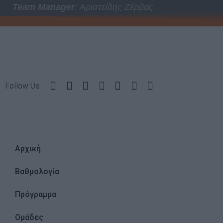
Team Manager
: Αριστείδης Ζέρβας
Μέτρηση απόδοσης
Μέτρηση απόδοσης
Πραγματοποίηση έ
συνεργατες)
Follow Us
Δημιουργία και βε
Χρήση ακριβών δε
Αρχική
Ακριβής σάρωση χ
συνεργατες)
Βαθμολογία
Ειδικοί Σκοποί κ
Πρόγραμμα
Ομάδες