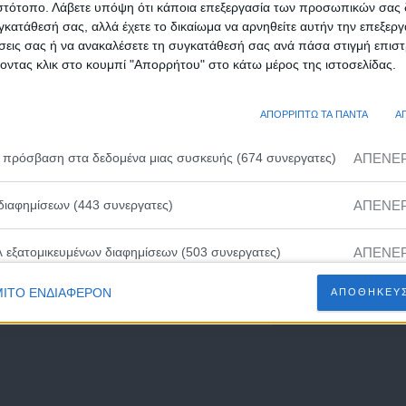
10/08/2009
1,78
G –
ιστότοπο. Λάβετε υπόψη ότι κάποια επεξεργασία των προσωπικών σας 
υγκατάθεσή σας, αλλά έχετε το δικαίωμα να αρνηθείτε αυτήν την επεξερ
F
ήσεις σας ή να ανακαλέσετε τη συγκατάθεσή σας ανά πάσα στιγμή επισ
νοντας κλικ στο κουμπί "Απορρήτου" στο κάτω μέρος της ιστοσελίδας.
19/03/2009
1,64
G
ΑΠΟΡΡΙΠΤΩ ΤΑ ΠΑΝΤΑ
Α
31/05/2008
1,82
C
ΑΠΕΝΕ
 πρόσβαση στα δεδομένα μιας συσκευής (674 συνεργατες)
13/03/2011
1,81
C
ΑΠΕΝΕ
διαφημίσεων (443 συνεργατες)
14/07/2010
1,61
G
ΑΠΕΝΕ
λ εξατομικευμένων διαφημίσεων (503 συνεργατες)
ΙΤΟ ΕΝΔΙΑΦΕΡΟΝ
ΑΠΟΘΗΚΕΥΣ
13/05/2011
1,75
F
ΑΠΕΝΕ
ευμένων διαφημίσεων (502 συνεργατες)
ΑΠΕΝΕ
 εξατομικευμένου περιεχομένου (230 συνεργατες)
ΑΠΕΝΕ
ευμένου περιεχομένου (210 συνεργατες)