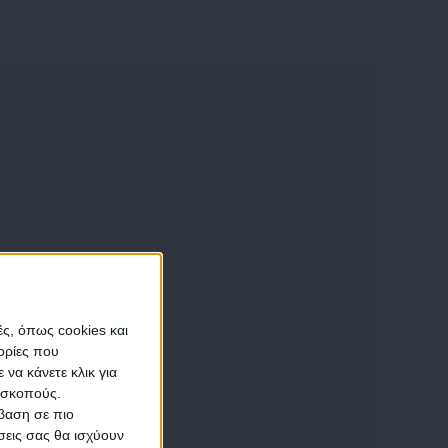
ς, όπως cookies και
ορίες που
να κάνετε κλικ για
ω σκοπούς.
σβαση σε πιο
σεις σας θα ισχύουν