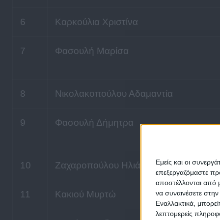
6
Καρκούλια Χριστίνα
7
Φασουλή Μαρίσα
8
Νικολακοπούλου Αδαμαντία
9
Φασουλή Δήμητρα
Εμείς και οι συνεργ
10
Ζαχαροπούλου Ηλιάνα
επεξεργαζόμαστε πρ
αποστέλλονται από μ
να συναινέσετε στην
11
Κακιού Μυρτώ
Εναλλακτικά, μπορεί
λεπτομερείς πληροφο