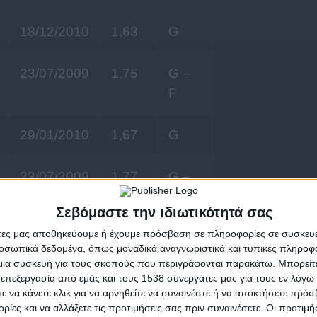
18/12/2010
1,63
G
23/07/2009
1,75
G –
F
29/01/2010
1,67
G
23/07/2009
1,77
G –
F
Σεβόμαστε την ιδιωτικότητά σας
άτες μας αποθηκεύουμε ή έχουμε πρόσβαση σε πληροφορίες σε συσκευέ
04/11/2011
1,70
G
οσωπικά δεδομένα, όπως μοναδικά αναγνωριστικά και τυπικές πληροφ
ια συσκευή για τους σκοπούς που περιγράφονται παρακάτω. Μπορείτε 
 επεξεργασία από εμάς και τους 1538 συνεργάτες μας για τους εν λόγ
18/09/2008
1,75
G
τε να κάνετε κλικ για να αρνηθείτε να συναινέστε ή να αποκτήσετε πρό
ρίες και να αλλάξετε τις προτιμήσεις σας πριν συναινέσετε. Οι προτιμή