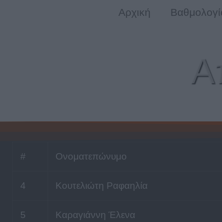
Αρχική
Βαθμολογί
Α
#
Ονοματεπώνυμο
4
Κουτελιώτη Ραφαηλία
5
Καραγιάννη Έλενα