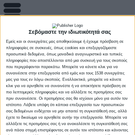
Σεβόμαστε την ιδιωτικότητά σας
Εμείς και οι συνεργάτες μας αποθηκεύουμε ή έχουμε πρόσβαση σε
πληροφορίες σε συσκευές, όπως cookies και επεξεργαζόμαστε
ΑΟ Άνδρου
προσωπικά δεδομένα, όπως μοναδικά αναγνωριστικά και τυπικές
πληροφορίες που αποστέλλονται από μια συσκευή για τους σκοπούς
που περιγράφονται παρακάτω. Μπορείτε να κάνετε κλικ για να
συναινέσετε στην επεξεργασία από εμάς και τους 1538 συνεργάτες
μας για τους εν λόγω σκοπούς. Εναλλακτικά, μπορείτε να κάνετε
κλικ για να αρνηθείτε να συναινέστε ή να αποκτήσετε πρόσβαση σε
πιο λεπτομερείς πληροφορίες και να αλλάξετε τις προτιμήσεις σας
πριν συναινέσετε. Οι προτιμήσεις σας θα ισχύουν μόνο για αυτόν τον
ιστότοπο. Λάβετε υπόψη ότι κάποια επεξεργασία των προσωπικών
#
Ονοματεπώνυμο
Θέση
Ύψος
Ηλικία
σας δεδομένων ενδέχεται να μην απαιτεί τη συγκατάθεσή σας, αλλά
έχετε το δικαίωμα να αρνηθείτε αυτήν την επεξεργασία. Μπορείτε να
4
Λεμπέση Παναγιώτα
SG
1.61
2008
αλλάξετε τις προτιμήσεις σας ή να ανακαλέσετε τη συγκατάθεσή σας
ανά πάσα στιγμή επιστρέφοντας σε αυτόν τον ιστότοπο και κάνοντας