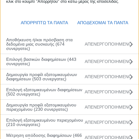
κλικ στο κουμπί "Απορρήτου" στο κάτω μέρος της ιστοσελίδας.
5
Μουστάκα Δήμητρα
SF
1.70
2011
6
Λεμπέση Κων/να
PG
1.65
2008
ΑΠΟΡΡΙΠΤΩ ΤΑ ΠΑΝΤΑ
ΑΠΟΔΕΧΟΜΑΙ ΤΑ ΠΑΝΤΑ
7
Ζερβού Αικατερίνη
PF
1.68
2010
Αποθήκευση ή/και πρόσβαση στα
δεδομένα μιας συσκευής (674
ΑΠΕΝΕΡΓΟΠΟΙΗΜΕΝΟ
8
Αντώνογλου
SF
1.77
2009
συνεργατες)
Δέσποινα
Επιλογή βασικών διαφημίσεων (443
ΑΠΕΝΕΡΓΟΠΟΙΗΜΕΝΟ
συνεργατες)
9
Ρέγκλη Σοφία
SG
1.73
2011
Δημιουργία προφίλ εξατομικευμένων
ΑΠΕΝΕΡΓΟΠΟΙΗΜΕΝΟ
διαφημίσεων (503 συνεργατες)
10
Χαλιμούρδα Γεωργία
SG
1.71
2011
Επιλογή εξατομικευμένων διαφημίσεων
ΑΠΕΝΕΡΓΟΠΟΙΗΜΕΝΟ
(502 συνεργατες)
11
Τηνιακού Μαρίλια
PG
1.68
2011
Δημιουργία προφίλ εξατομικευμένου
ΑΠΕΝΕΡΓΟΠΟΙΗΜΕΝΟ
περιεχομένου (230 συνεργατες)
12
Μπαρού Δέσποινα
PF
1.69
2009
Επιλογή εξατομικευμένου περιεχομένου
ΑΠΕΝΕΡΓΟΠΟΙΗΜΕΝΟ
(210 συνεργατες)
13
Μωράκη Στυλιανή
SG
1.65
2009
Μέτρηση απόδοσης διαφημίσεων (466
ΑΠΕΝΕΡΓΟΠΟΙΗΜΕΝΟ