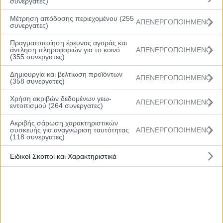
συνεργατες)
14
Ανάστασιου Χριστίνα
SF
1.65
2010
Μέτρηση απόδοσης περιεχομένου (255
ΑΠΕΝΕΡΓΟΠΟΙΗΜΕΝΟ
συνεργατες)
15
Λανέ Μαρίνα
PF
1.68
2011
Πραγματοποίηση έρευνας αγοράς και
άντληση πληροφοριών για το κοινό
ΑΠΕΝΕΡΓΟΠΟΙΗΜΕΝΟ
(355 συνεργατες)
16
Πετρή Ευαγγελία
C
1.85
2011
Δημιουργία και βελτίωση προϊόντων
ΑΠΕΝΕΡΓΟΠΟΙΗΜΕΝΟ
(358 συνεργατες)
17
Εσάι Μαρίνα
SG
1.64
2008
Χρήση ακριβών δεδομένων γεω-
ΑΠΕΝΕΡΓΟΠΟΙΗΜΕΝΟ
εντοπισμού (264 συνεργατες)
18
Μπάρδο Εβελίνα
C
1.63
2008
Ακριβής σάρωση χαρακτηριστικών
συσκευής για αναγνώριση ταυτότητας
ΑΠΕΝΕΡΓΟΠΟΙΗΜΕΝΟ
(118 συνεργατες)
19
Κολυδά Μαρίλια
PF
1.65
2010
Ειδικοί Σκοποί και Χαρακτηριστικά
20
Χαζίζι Σελίνα
C
1.80
2011
21
Λουλούδη Συρμούλα
SF
1.72
2010
22
Κοτσάλου Αικατερίνη
PG
1.69
2011