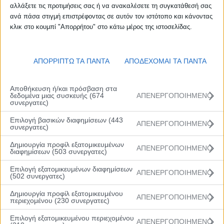
αλλάξετε τις προτιμήσεις σας ή να ανακαλέσετε τη συγκατάθεσή σας
προβάδισμα με σκορ 6-2 στο 3ο λεπτό, αλλά η
ανά πάσα στιγμή επιστρέφοντας σε αυτόν τον ιστότοπο και κάνοντας
ανταγωνιστική και μαχητική Ιωνία αντέδρασε
κλικ στο κουμπί "Απορρήτου" στο κάτω μέρος της ιστοσελίδας.
αμέσως και με τις λύσεις που βρήκε στην επίθεση
από τη Νικολοπούλου και το τρίποντο της
Κάστορα, πέρασε μπροστά με 7-6 5’37” πριν τη
ΑΠΟΡΡΙΠΤΩ ΤΑ ΠΑΝΤΑ
ΑΠΟΔΕΧΟΜΑΙ ΤΑ ΠΑΝΤΑ
λήξη της πρώτης περιόδου.
Αποθήκευση ή/και πρόσβαση στα
Οι φιλοξενούμενες διατήρησαν το ελαφρύ
δεδομένα μιας συσκευής (674
ΑΠΕΝΕΡΓΟΠΟΙΗΜΕΝΟ
προβάδισμά τους (12-13 7΄) όμως Μπεκίρη,
συνεργατες)
Σταμπουλίδου και Χαντάβα έφεραν ξανά τον
Επιλογή βασικών διαφημίσεων (443
ΑΠΕΝΕΡΓΟΠΟΙΗΜΕΝΟ
“δικέφαλο του Βορρά” σε θέση ισχύος (17-13 8΄).
συνεργατες)
Μέχρι και τα μέσα της δεύτερης περιόδου ο
Δημιουργία προφίλ εξατομικευμένων
ΑΠΕΝΕΡΓΟΠΟΙΗΜΕΝΟ
αγώνας ήταν αμφίρροπος με τις δυο ομάδες είτε
διαφημίσεων (503 συνεργατες)
να εναλλάσσονται στο σκορ (23-19 13΄, 23-25 14΄),
Επιλογή εξατομικευμένων διαφημίσεων
ΑΠΕΝΕΡΓΟΠΟΙΗΜΕΝΟ
είτε να είναι ισόπαλες (27-27 18΄). Έως το σημείο
(502 συνεργατες)
όπου ο ΠΑΟΚ με πρωταγωνίστρια την Ζορμπαλά
Δημιουργία προφίλ εξατομικευμένου
έκανε στο τελευταίο δίλεπτο επιμέρους σκορ 12-0
ΑΠΕΝΕΡΓΟΠΟΙΗΜΕΝΟ
περιεχομένου (230 συνεργατες)
μετατρέποντας το 27-27 σε 39-27, σκορ με το
Επιλογή εξατομικευμένου περιεχομένου
οποίο ολοκληρώθηκε το πρώτο ημίχρονο.
ΑΠΕΝΕΡΓΟΠΟΙΗΜΕΝΟ