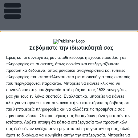
ΠΑΟΚ-ΕΣΚΔ Ν. Ιωνίας
65-53 (pics)
Σεβόμαστε την ιδιωτικότητά σας
Εμείς και οι συνεργάτες μας αποθηκεύουμε ή έχουμε πρόσβαση σε
4 Ιανουαρίου, 2026
πληροφορίες σε συσκευές, όπως cookies και επεξεργαζόμαστε
προσωπικά δεδομένα, όπως μοναδικά αναγνωριστικά και τυπικές
πληροφορίες που αποστέλλονται από μια συσκευή για τους σκοπούς
που περιγράφονται παρακάτω. Μπορείτε να κάνετε κλικ για να
συναινέσετε στην επεξεργασία από εμάς και τους 1538 συνεργάτες
Ο ΠΑΟΚ νίκησε 65-53 την Ιωνία στο ΔΑΚ Πρέβεζας
μας για τους εν λόγω σκοπούς. Εναλλακτικά, μπορείτε να κάνετε
και μπήκε με το δεξί στο 2026, διατηρώντας τη
κλικ για να αρνηθείτε να συναινέστε ή να αποκτήσετε πρόσβαση σε
πιο λεπτομερείς πληροφορίες και να αλλάξετε τις προτιμήσεις σας
θέση του στην πρώτη τριάδα της βαθμολογίας του
πριν συναινέσετε. Οι προτιμήσεις σας θα ισχύουν μόνο για αυτόν τον
W Rising Stars με ρεκόρ 6-1 νίκες.
ιστότοπο. Λάβετε υπόψη ότι κάποια επεξεργασία των προσωπικών
σας δεδομένων ενδέχεται να μην απαιτεί τη συγκατάθεσή σας, αλλά
Οι δυο ομάδες μπήκαν δυνατά στον αγωνιστικό
έχετε το δικαίωμα να αρνηθείτε αυτήν την επεξεργασία. Μπορείτε να
χώρο, με την Ζορμπαλά να δίνει μεν στον ΠΑΟΚ το