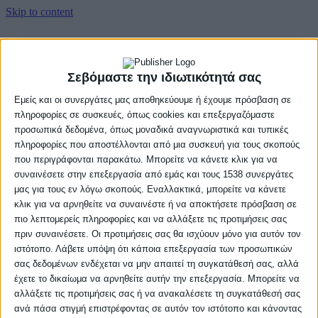
Skip to content
Αρχική
Βαθμολογία
Σεβόμαστε την ιδιωτικότητά σας
Πρόγραμμα
Ομάδες
Εμείς και οι συνεργάτες μας αποθηκεύουμε ή έχουμε πρόσβαση σε
Νέα
πληροφορίες σε συσκευές, όπως cookies και επεξεργαζόμαστε
Gallery
προσωπικά δεδομένα, όπως μοναδικά αναγνωριστικά και τυπικές
πληροφορίες που αποστέλλονται από μια συσκευή για τους σκοπούς
Αρχική
που περιγράφονται παρακάτω. Μπορείτε να κάνετε κλικ για να
Βαθμολογία
συναινέσετε στην επεξεργασία από εμάς και τους 1538 συνεργάτες
Πρόγραμμα
Ομάδες
μας για τους εν λόγω σκοπούς. Εναλλακτικά, μπορείτε να κάνετε
Νέα
κλικ για να αρνηθείτε να συναινέστε ή να αποκτήσετε πρόσβαση σε
Gallery
πιο λεπτομερείς πληροφορίες και να αλλάξετε τις προτιμήσεις σας
πριν συναινέσετε. Οι προτιμήσεις σας θα ισχύουν μόνο για αυτόν τον
ιστότοπο. Λάβετε υπόψη ότι κάποια επεξεργασία των προσωπικών
σας δεδομένων ενδέχεται να μην απαιτεί τη συγκατάθεσή σας, αλλά
έχετε το δικαίωμα να αρνηθείτε αυτήν την επεξεργασία. Μπορείτε να
αλλάξετε τις προτιμήσεις σας ή να ανακαλέσετε τη συγκατάθεσή σας
ανά πάσα στιγμή επιστρέφοντας σε αυτόν τον ιστότοπο και κάνοντας