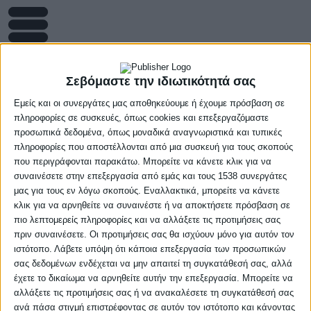
Final 4 W Rising Stars:
Σεβόμαστε την ιδιωτικότητά σας
Στην τρίτη θέση ο
Εμείς και οι συνεργάτες μας αποθηκεύουμε ή έχουμε πρόσβαση σε
πληροφορίες σε συσκευές, όπως cookies και επεξεργαζόμαστε
Παναθηναϊκός
προσωπικά δεδομένα, όπως μοναδικά αναγνωριστικά και τυπικές
πληροφορίες που αποστέλλονται από μια συσκευή για τους σκοπούς
που περιγράφονται παρακάτω. Μπορείτε να κάνετε κλικ για να
15 Μαρτίου, 2026
συναινέσετε στην επεξεργασία από εμάς και τους 1538 συνεργάτες
μας για τους εν λόγω σκοπούς. Εναλλακτικά, μπορείτε να κάνετε
κλικ για να αρνηθείτε να συναινέστε ή να αποκτήσετε πρόσβαση σε
πιο λεπτομερείς πληροφορίες και να αλλάξετε τις προτιμήσεις σας
Επειτα από ένα συναρπαστικό από πλευράς εξέλιξης ματς, ο
πριν συναινέσετε. Οι προτιμήσεις σας θα ισχύουν μόνο για αυτόν τον
Παναθηναϊκός
κατέλαβε την Τρίτη θέση του
Final 4 W
ιστότοπο. Λάβετε υπόψη ότι κάποια επεξεργασία των προσωπικών
Rising Stars
επικρατώντας στον μικρό τελικό της
σας δεδομένων ενδέχεται να μην απαιτεί τη συγκατάθεσή σας, αλλά
Ανόρθωσις Βόλου
με 70-65, για δεύτερη συνεχόμενη
έχετε το δικαίωμα να αρνηθείτε αυτήν την επεξεργασία. Μπορείτε να
αλλάξετε τις προτιμήσεις σας ή να ανακαλέσετε τη συγκατάθεσή σας
χρονιά.
ανά πάσα στιγμή επιστρέφοντας σε αυτόν τον ιστότοπο και κάνοντας