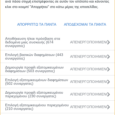
ανά πάσα στιγμή επιστρέφοντας σε αυτόν τον ιστότοπο και κάνοντας
κλικ στο κουμπί "Απορρήτου" στο κάτω μέρος της ιστοσελίδας.
W Rising Stars: Ανόρθωση Βόλου-Ιωνία
71-56
ΑΠΟΡΡΙΠΤΩ ΤΑ ΠΑΝΤΑ
ΑΠΟΔΕΧΟΜΑΙ ΤΑ ΠΑΝΤΑ
16 Νοεμβρίου, 2025
Αποθήκευση ή/και πρόσβαση στα
δεδομένα μιας συσκευής (674
ΑΠΕΝΕΡΓΟΠΟΙΗΜΕΝΟ
Η Ανόρθωση Βόλου έφτασε στο «3 στα 3» στην κανονική περίοδο
συνεργατες)
στο W Rising Stars, καταβάλλοντας με 71-56 την Ιωνία χάρη στο
πολύ καλό της πρώτο ημίχρονο, με την αθηναϊκή ομάδα να
Επιλογή βασικών διαφημίσεων (443
ΑΠΕΝΕΡΓΟΠΟΙΗΜΕΝΟ
γνωρίζει την πρώτη της ήττα στη διοργάνωση.
συνεργατες)
Δημιουργία προφίλ εξατομικευμένων
ΑΠΕΝΕΡΓΟΠΟΙΗΜΕΝΟ
διαφημίσεων (503 συνεργατες)
Επιλογή εξατομικευμένων διαφημίσεων
ΑΠΕΝΕΡΓΟΠΟΙΗΜΕΝΟ
Οι Θεσσαλές ξεκίνησαν πιο δυναμικά στο παιχνίδι, αποδίδοντας σε
(502 συνεργατες)
υψηλό επίπεδο και στις δύο πλευρές του παρκέ, για να πάρουν το
προβάδισμα με 22-9 το πρώτο δεκάλεπτο. Οι γηπεδούχες
Δημιουργία προφίλ εξατομικευμένου
ΑΠΕΝΕΡΓΟΠΟΙΗΜΕΝΟ
περιεχομένου (230 συνεργατες)
συνέχισαν στον ίδιο ρυθμό στη δεύτερη περίοδο, ανεβάζοντας κι
άλλο τη διαφορά των δύο ομάδων, που βρέθηκε στους 22 πόντους
Επιλογή εξατομικευμένου περιεχομένου
στο ημίχρονο (45-23).
ΑΠΕΝΕΡΓΟΠΟΙΗΜΕΝΟ
(210 συνεργατες)