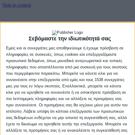
Skip to content
Αρχική
Βαθμολογία
Πρόγραμμα
Σεβόμαστε την ιδιωτικότητά σας
Ομάδες
Νέα
Εμείς και οι συνεργάτες μας αποθηκεύουμε ή έχουμε πρόσβαση σε
Gallery
πληροφορίες σε συσκευές, όπως cookies και επεξεργαζόμαστε
προσωπικά δεδομένα, όπως μοναδικά αναγνωριστικά και τυπικές
Αρχική
πληροφορίες που αποστέλλονται από μια συσκευή για τους σκοπούς
Βαθμολογία
που περιγράφονται παρακάτω. Μπορείτε να κάνετε κλικ για να
Πρόγραμμα
Ομάδες
συναινέσετε στην επεξεργασία από εμάς και τους 1538 συνεργάτες
Νέα
μας για τους εν λόγω σκοπούς. Εναλλακτικά, μπορείτε να κάνετε
Gallery
κλικ για να αρνηθείτε να συναινέστε ή να αποκτήσετε πρόσβαση σε
πιο λεπτομερείς πληροφορίες και να αλλάξετε τις προτιμήσεις σας
πριν συναινέσετε. Οι προτιμήσεις σας θα ισχύουν μόνο για αυτόν τον
ιστότοπο. Λάβετε υπόψη ότι κάποια επεξεργασία των προσωπικών
σας δεδομένων ενδέχεται να μην απαιτεί τη συγκατάθεσή σας, αλλά
έχετε το δικαίωμα να αρνηθείτε αυτήν την επεξεργασία. Μπορείτε να
αλλάξετε τις προτιμήσεις σας ή να ανακαλέσετε τη συγκατάθεσή σας